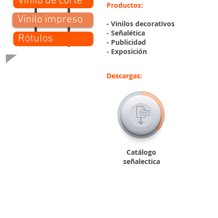
Vinilo de corte
Productos:
Vinilo impreso
- Vinilos decorativos
- Señalética
Rótulos
- Publicidad
- Exposición
Descargas:
Catálogo
señalectica